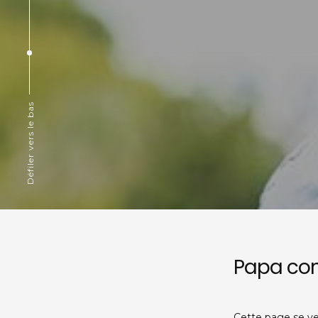
Défiler vers le bas
Papa con
Cette page se veu