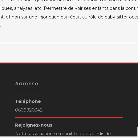
iques, analyses, etc. Permettre de voir ses enfants dans la contin
, et non sur une injonction qui réduit au rôle de baby-sitter occ
.
Adresse
Téléphone
0609920342
Notre association se réunit tous les lundis de