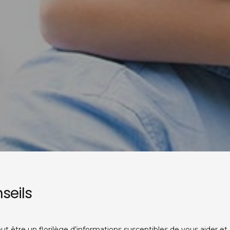
seils
t être un florilège d’informations susceptibles de vous aider et