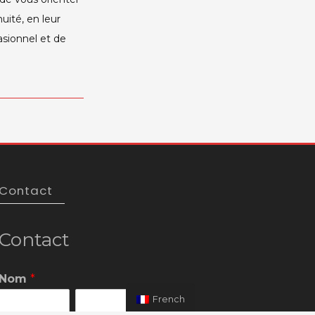
uité, en leur
asionnel et de
Contact
Contact
Nom
*
French