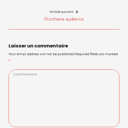
post:
de
Article suivant
Next
Prochaine audience
l’article
post:
Laisser un commentaire
Your email address will not be published.Required fields are marked
*
Commentaire